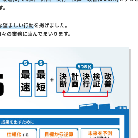
す。
な望ましい行動
を掲げました。
日々の業務に励んでまいります。