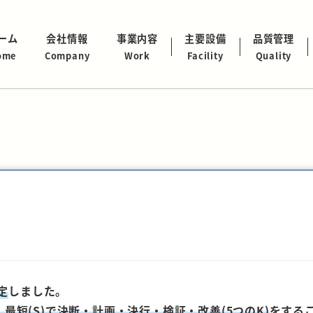
ーム
会社情報
事業内容
主要設備
品質管理
ome
Company
Work
Facility
Quality
定
しました。
)・最短(S)で決断・計画・決行・検証・改善(5つのK)
をする